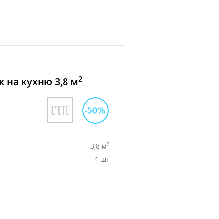
2
 на кухню 3,8 м
2
3,8 м
4 шт