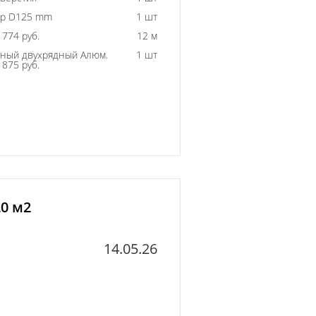
ор D125 mm
1 шт
774 руб.
12 м
ный двухрядный Алюм.
1 шт
875 руб.
20 м2
14.05.26