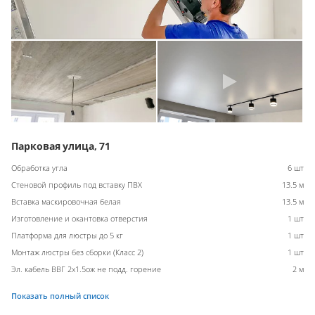
Парковая улица, 71
Обработка угла
6 шт
Стеновой профиль под вставку ПВХ
13.5 м
Вставка маскировочная белая
13.5 м
Изготовление и окантовка отверстия
1 шт
Платформа для люстры до 5 кг
1 шт
Монтаж люстры без сборки (Класс 2)
1 шт
Эл. кабель ВВГ 2х1.5ож не подд. горение
2 м
Показать полный список