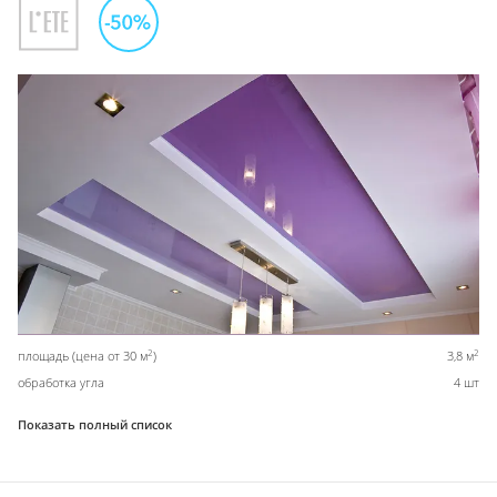
2
2
площадь (цена от 30 м
)
3,8 м
обработка угла
4 шт
Показать полный список