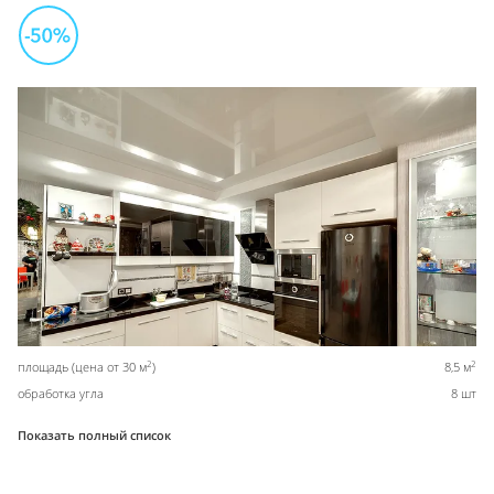
2
2
площадь (цена от 30 м
)
8,5 м
обработка угла
8 шт
Показать полный список