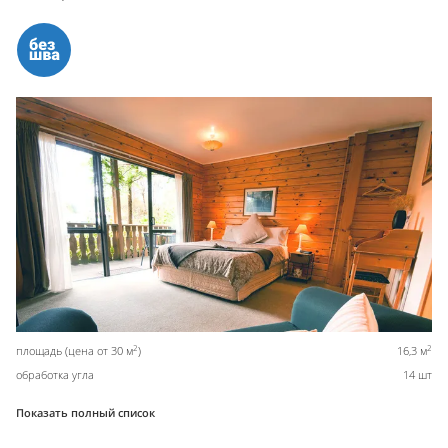
2
2
площадь (цена от 30 м
)
16,3 м
обработка угла
14 шт
Показать полный список