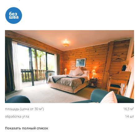
2
2
площадь (цена от 30 м
)
16,3 м
обработка угла
14 шт
Показать полный список