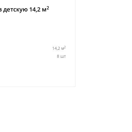
2
 детскую 14,2 м
2
14,2 м
8 шт