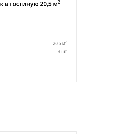
2
 в гостиную 20,5 м
2
20,5 м
8 шт