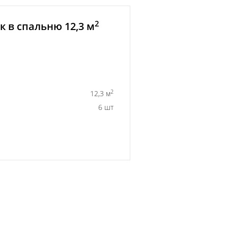
2
 в спальню 12,3 м
2
12,3 м
6 шт