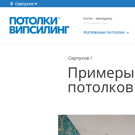
Серпухов
home - менеджер
Мобильный офис
Натяжные потолки
Серпухов
Примеры 
потолков