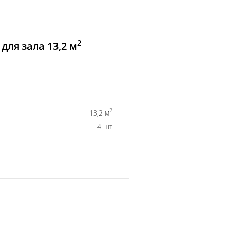
2
для зала 13,2 м
2
13,2 м
4 шт