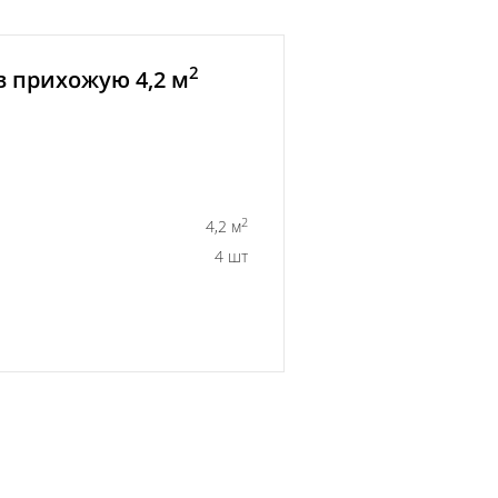
2
в прихожую 4,2 м
2
4,2 м
4 шт