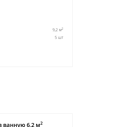
2
9,2 м
5 шт
2
 ванную 6,2 м