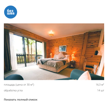
2
2
площадь (цена от 30 м
)
16,3 м
обработка угла
14 шт
Показать полный список