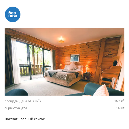
2
2
площадь (цена от 30 м
)
16,3 м
обработка угла
14 шт
Показать полный список