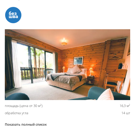
2
2
площадь (цена от 30 м
)
16,3 м
обработка угла
14 шт
Показать полный список