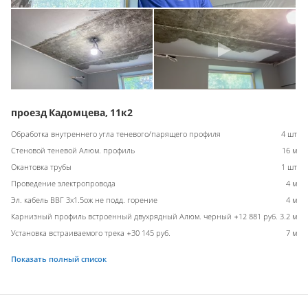
проезд Кадомцева, 11к2
Обработка внутреннего угла теневого/парящего профиля
4 шт
Стеновой теневой Алюм. профиль
16 м
Окантовка трубы
1 шт
Проведение электропровода
4 м
Эл. кабель ВВГ 3х1.5ож не подд. горение
4 м
Карнизный профиль встроенный двухрядный Алюм. черный +12 881 руб.
3.2 м
Установка встраиваемого трека +30 145 руб.
7 м
Показать полный список