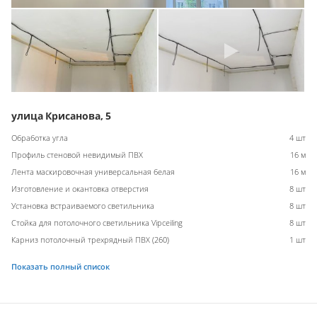
улица Крисанова, 5
Обработка угла
4 шт
Профиль стеновой невидимый ПВХ
16 м
Лента маскировочная универсальная белая
16 м
Изготовление и окантовка отверстия
8 шт
Установка встраиваемого светильника
8 шт
Стойка для потолочного светильника Vipceiling
8 шт
Карниз потолочный трехрядный ПВХ (260)
1 шт
Показать полный список