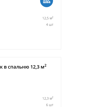
2
12,5 м
4 шт
2
 в спальню 12,3 м
2
12,3 м
6 шт