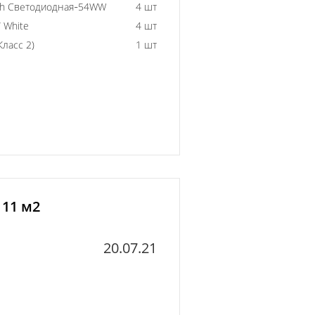
0h Светодиодная-54WW
4 шт
 White
4 шт
ласс 2)
1 шт
 11 м2
20.07.21