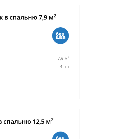
2
 в спальню 7,9 м
2
7,9 м
4 шт
2
 спальню 12,5 м