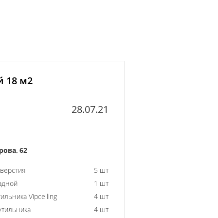
й 18 м2
28.07.21
ова, 62
тверстия
5 шт
адной
1 шт
ильника Vipceiling
4 шт
етильника
4 шт