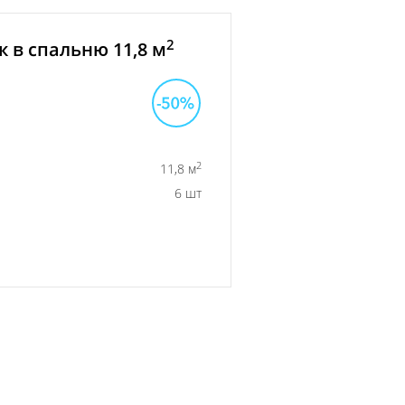
2
 в спальню 11,8 м
2
11,8 м
6 шт