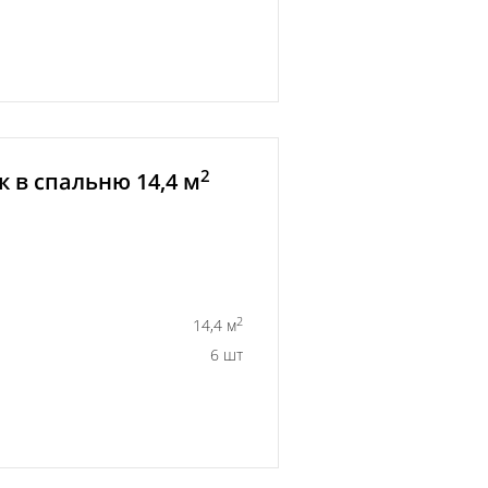
2
 в спальню 14,4 м
2
14,4 м
6 шт