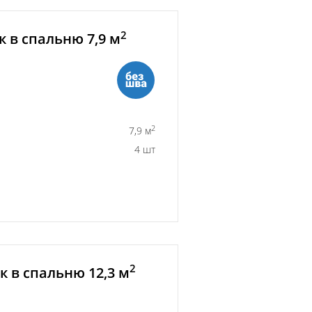
2
 в спальню 7,9 м
2
7,9 м
4 шт
2
 в спальню 12,3 м