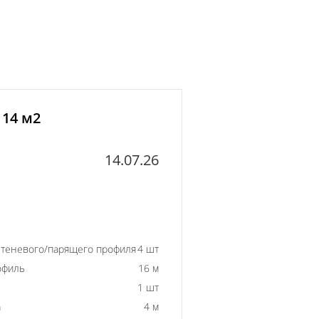
 14 м2
14.07.26
 теневого/парящего профиля
4 шт
офиль
16 м
1 шт
а
4 м