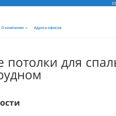
О компании
Адреса офисов
 потолки для спал
рудном
мости