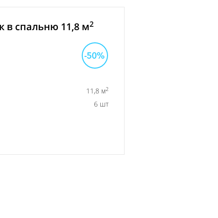
2
 в спальню 11,8 м
2
11,8 м
6 шт