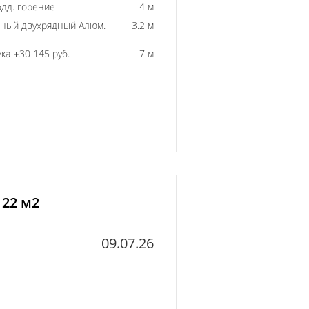
одд. горение
4 м
ный двухрядный Алюм.
3.2 м
ка +30 145 руб.
7 м
 22 м2
09.07.26