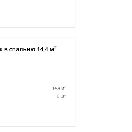
2
 в спальню 14,4 м
2
14,4 м
6 шт