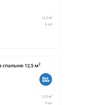
2
12,3 м
6 шт
2
 спальню 12,5 м
2
12,5 м
4 шт