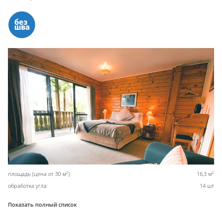
2
2
площадь (цена от 30 м
)
16,3 м
обработка угла
14 шт
Показать полный список