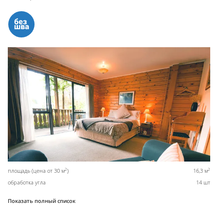
2
2
площадь (цена от 30 м
)
16,3 м
обработка угла
14 шт
Показать полный список