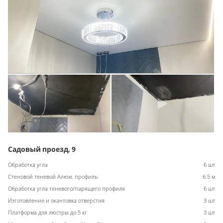
Садовый проезд, 9
Обработка угла
6 шт
Стеновой теневой Алюм. профиль
6.5 м
Обработка угла теневого/парящего профиля
6 шт
Изготовление и окантовка отверстия
3 шт
Платформа для люстры до 5 кг
3 шт