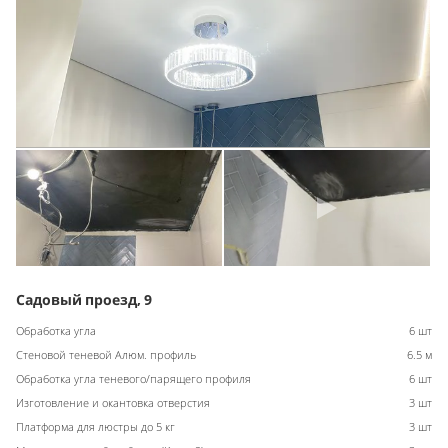
Садовый проезд, 9
Обработка угла
6 шт
Стеновой теневой Алюм. профиль
6.5 м
Обработка угла теневого/парящего профиля
6 шт
Изготовление и окантовка отверстия
3 шт
Платформа для люстры до 5 кг
3 шт