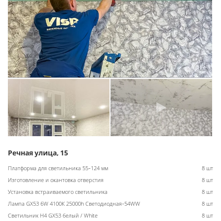
Речная улица, 15
Платформа для светильника 55-124 мм
8 шт
Изготовление и окантовка отверстия
8 шт
Установка встраиваемого светильника
8 шт
Лампа GX53 6W 4100К 25000h Светодиодная-54WW
8 шт
Светильник H4 GX53 белый / White
8 шт