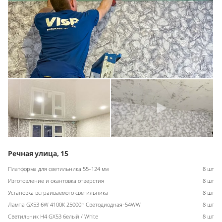
Речная улица, 15
Платформа для светильника 55-124 мм
8 шт
Изготовление и окантовка отверстия
8 шт
Установка встраиваемого светильника
8 шт
Лампа GX53 6W 4100К 25000h Светодиодная-54WW
8 шт
Светильник H4 GX53 белый / White
8 шт