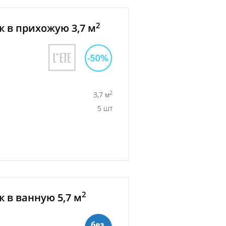
2
 в прихожую 3,7 м
2
3,7 м
5 шт
2
 в ванную 5,7 м