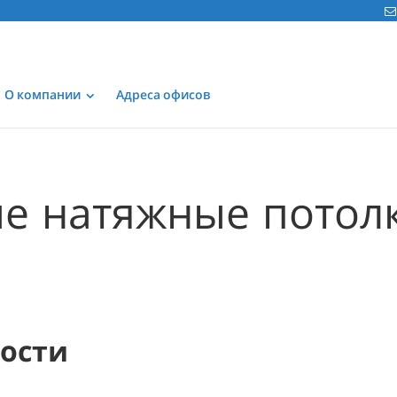
О компании
Адреса офисов
е натяжные потол
мости