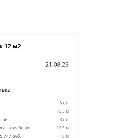
к 12 м2
21.08.23
1Вк2
8 шт
16.5 м
усов
8 шт
рсальная белая
16.5 м
 747 руб.
6 м