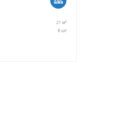
2
21 м
8 шт