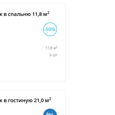
2
 в спальню 11,8 м
2
11,8 м
6 шт
2
 в гостиную 21,0 м