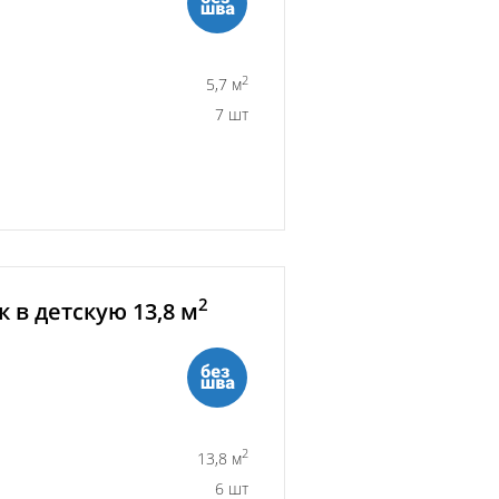
2
5,7 м
7 шт
2
 в детскую 13,8 м
2
13,8 м
6 шт