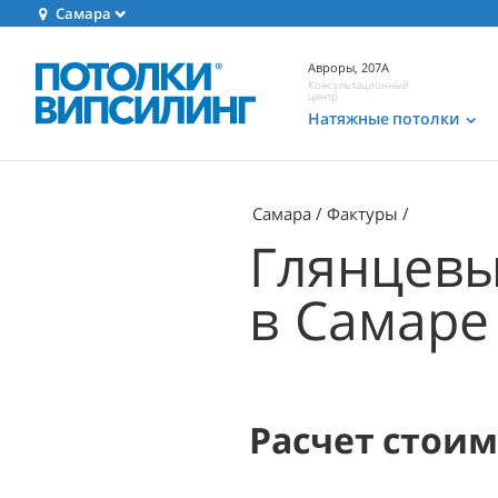
Самара
Авроры, 207А
Консультационный
центр
Натяжные потолки
Самара
Фактуры
Глянцевы
в Самаре
Расчет стои