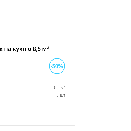
2
 на кухню 8,5 м
2
8,5 м
8 шт