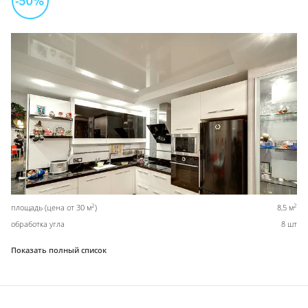
2
2
площадь (цена от 30 м
)
8,5 м
обработка угла
8 шт
Показать полный список