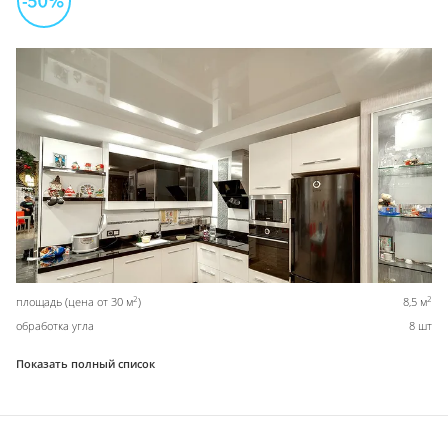
2
2
площадь (цена от 30 м
)
8,5 м
обработка угла
8 шт
Показать полный список