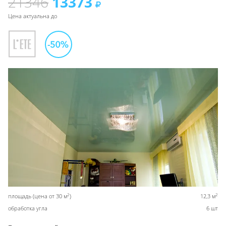
21346
13373
Цена актуальна до
2
2
площадь (цена от 30 м
)
12,3 м
обработка угла
6 шт