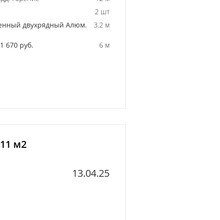
2 шт
енный двухрядный Алюм.
3.2 м
 670 руб.
6 м
 11 м2
13.04.25