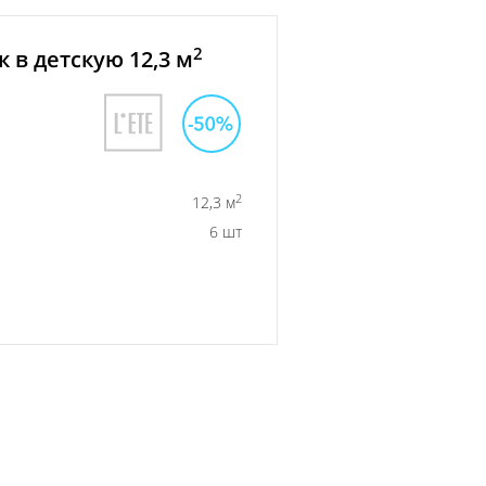
2
 в детскую 12,3 м
2
12,3 м
6 шт