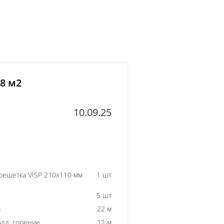
 8 м2
10.09.25
решетка VISP 210x110 мм
1 шт
5 шт
а
22 м
одд. горение
12 м