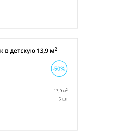
2
 в детскую 13,9 м
2
13,9 м
5 шт