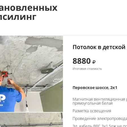
ановленных
псилинг
Потолок в детской
8880
Итоговая стоимость
Перовское шоссе, 2к1
Магнитная вентиляционная 
прямоугольная белая
Разметка освещения
Проведение электропровод
Эл. кабель ВВГ 3х1.5ож не п