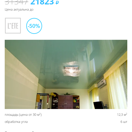
31347
21823
Цена актуальна до
2
2
площадь (цена от 30 м
)
12,3 м
обработка угла
6 шт