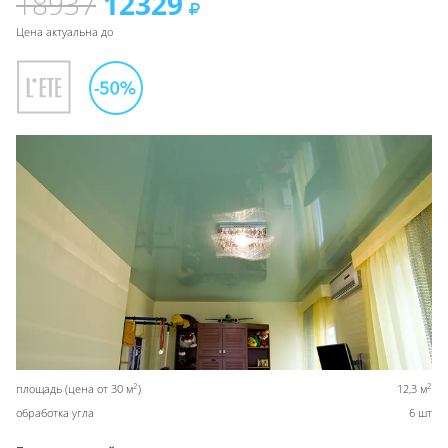
18937
12329
Цена актуальна до
2
2
площадь (цена от 30 м
)
12,3 м
обработка угла
6 шт