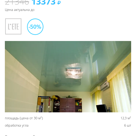
21346
13373
Цена актуальна до
2
2
площадь (цена от 30 м
)
12,3 м
обработка угла
6 шт