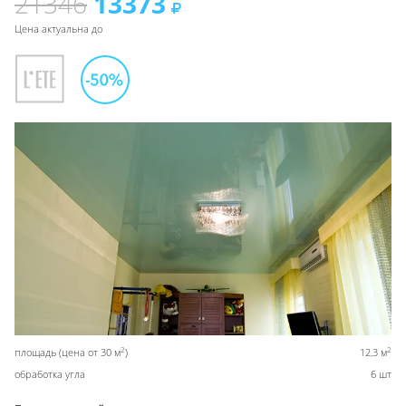
21346
13373
Цена актуальна до
2
2
площадь (цена от 30 м
)
12,3 м
обработка угла
6 шт