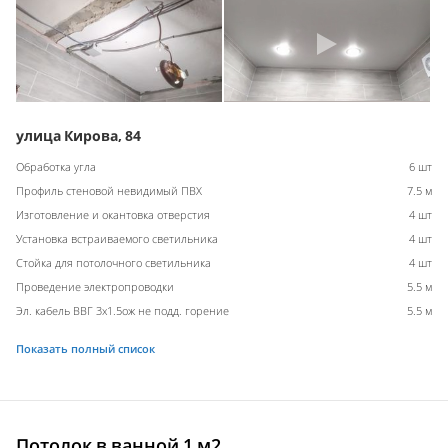
улица Кирова, 84
Обработка угла
6 шт
Профиль стеновой невидимый ПВХ
7.5 м
Изготовление и окантовка отверстия
4 шт
Установка встраиваемого светильника
4 шт
Стойка для потолочного светильника
4 шт
Проведение электропроводки
5.5 м
Эл. кабель ВВГ 3х1.5ож не подд. горение
5.5 м
Показать полный список
Потолок в ванной 1 м2