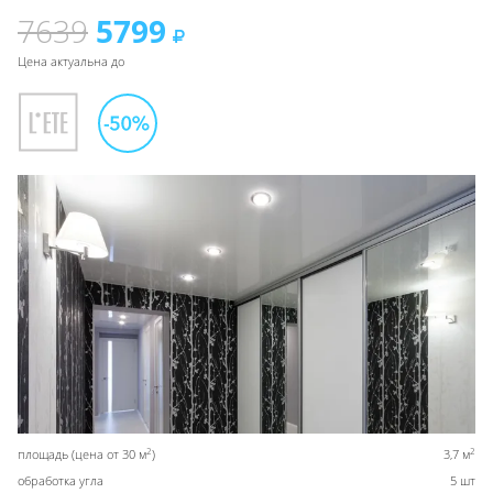
7639
5799
Цена актуальна до
2
2
площадь (цена от 30 м
)
3,7 м
обработка угла
5 шт