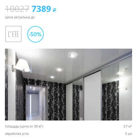
10027
7389
Цена актуальна до
2
2
площадь (цена от 30 м
)
3,7 м
обработка угла
5 шт