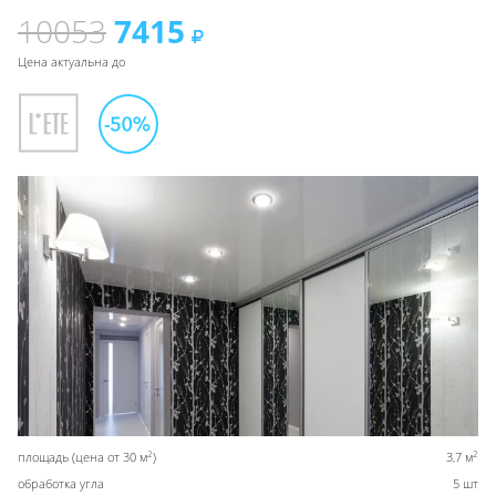
10053
7415
Цена актуальна до
2
2
площадь (цена от 30 м
)
3,7 м
обработка угла
5 шт