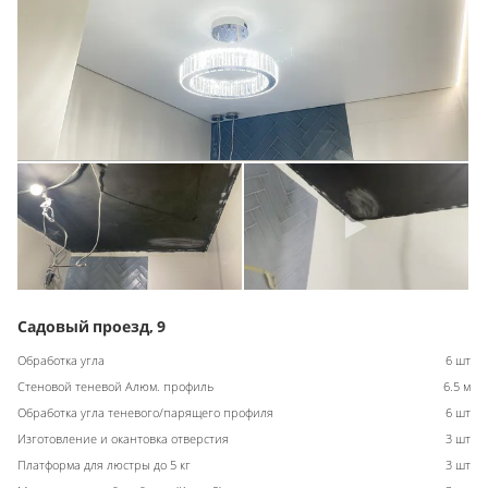
Садовый проезд, 9
Обработка угла
6 шт
Стеновой теневой Алюм. профиль
6.5 м
Обработка угла теневого/парящего профиля
6 шт
Изготовление и окантовка отверстия
3 шт
Платформа для люстры до 5 кг
3 шт