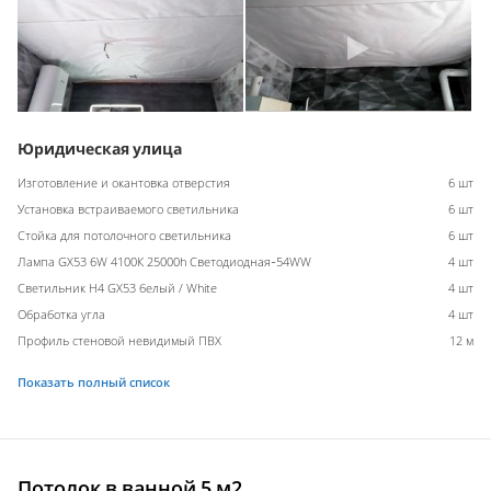
Юридическая улица
Изготовление и окантовка отверстия
6 шт
Установка встраиваемого светильника
6 шт
Стойка для потолочного светильника
6 шт
Лампа GX53 6W 4100К 25000h Светодиодная-54WW
4 шт
Светильник H4 GX53 белый / White
4 шт
Обработка угла
4 шт
Профиль стеновой невидимый ПВХ
12 м
Показать полный список
Потолок в ванной 5 м2