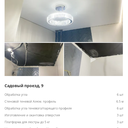
Садовый проезд, 9
Обработка угла
6 шт
Стеновой теневой Алюм. профиль
6.5 м
Обработка угла теневого/парящего профиля
6 шт
Изготовление и окантовка отверстия
3 шт
Платформа для люстры до 5 кг
3 шт