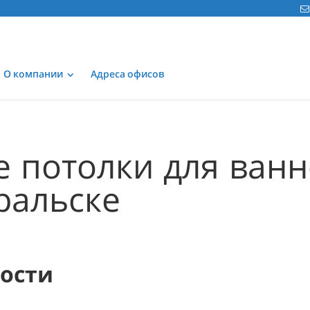
О компании
Адреса офисов
 потолки для ван
ральске
мости