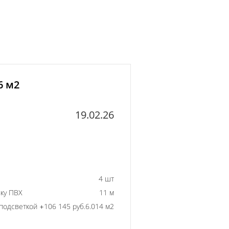
6 м2
19.02.26
4 шт
ку ПВХ
11 м
подсветкой +106 145 руб.
6.014 м2