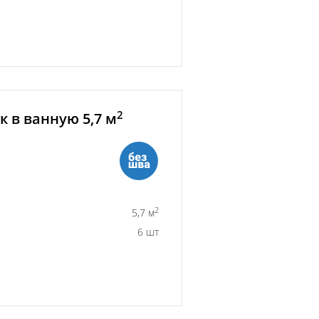
2
 в ванную 5,7 м
2
5,7 м
6 шт