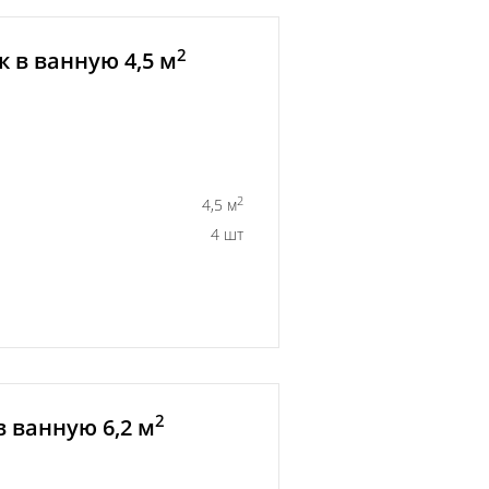
2
 в ванную 4,5 м
2
4,5 м
4 шт
2
 ванную 6,2 м