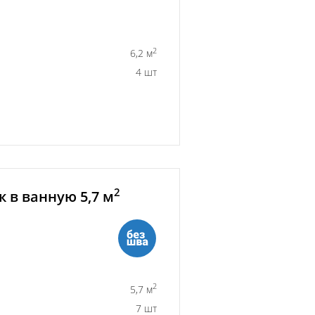
2
6,2 м
4 шт
2
 в ванную 5,7 м
2
5,7 м
7 шт