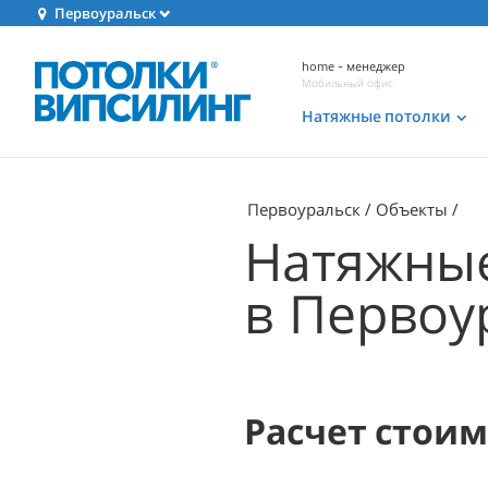
Первоуральск
home - менеджер
Мобильный офис
Натяжные потолки
Первоуральск
Объекты
Натяжные
в Первоу
Расчет стои