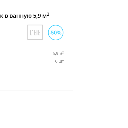
2
 в ванную 5,9 м
2
5,9 м
6 шт