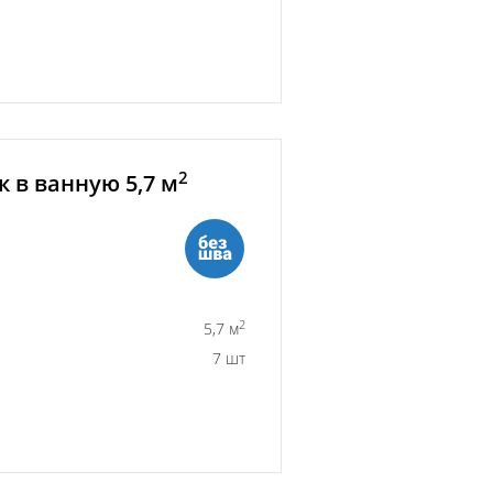
2
 в ванную 5,7 м
2
5,7 м
7 шт