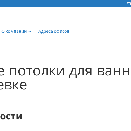
О компании
Адреса офисов
 потолки для ван
евке
мости