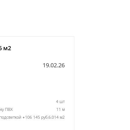
6 м2
19.02.26
4 шт
ку ПВХ
11 м
подсветкой +106 145 руб.
6.014 м2