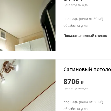
Цена актуальна до
2
площадь (цена от 30 м
)
обработка угла
Показать полный список
Сатиновый потолок
8706
Цена актуальна до
2
площадь (цена от 30 м
)
обработка угла