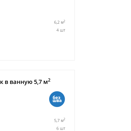
2
6,2 м
4 шт
2
 в ванную 5,7 м
2
5,7 м
6 шт