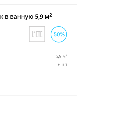
2
 в ванную 5,9 м
2
5,9 м
6 шт