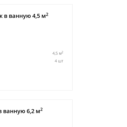
2
 в ванную 4,5 м
2
4,5 м
4 шт
2
 ванную 6,2 м