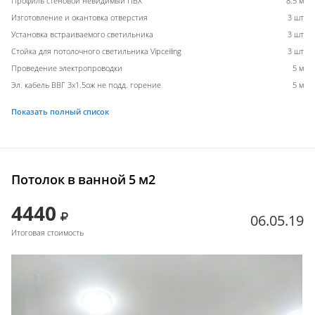
Профиль стеновой невидимый ПВХ
8.5 м
Изготовление и окантовка отверстия
3 шт
Установка встраиваемого светильника
3 шт
Стойка для потолочного светильника Vipceiling
3 шт
Проведение электропроводки
5 м
Эл. кабель ВВГ 3х1.5ож не подд. горение
5 м
Показать полный список
Потолок в ванной 5 м2
4440
06.05.19
Итоговая стоимость