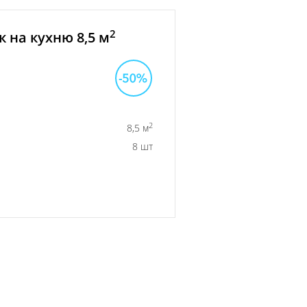
2
 на кухню 8,5 м
2
8,5 м
8 шт