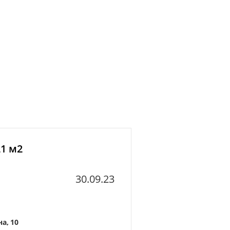
21 м2
30.09.23
а, 10