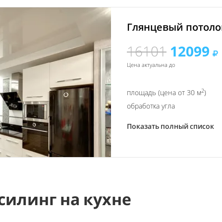
Глянцевый потолок
16101
12099
Цена актуальна до
2
площадь (цена от 30 м
)
обработка угла
Показать полный список
силинг на кухне