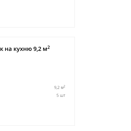
2
 на кухню 9,2 м
2
9,2 м
5 шт