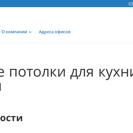
О компании
Адреса офисов
 потолки для кухн
и
мости