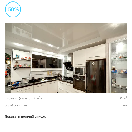
2
2
площадь (цена от 30 м
)
8,5 м
обработка угла
8 шт
Показать полный список