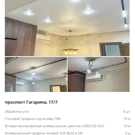
проспект Гагарина, 17/7
Обработка угла
8 шт
Стеновой профиль под вставку ПВХ
10 м
Вставка маскировочная универсальная цветная L0003 (30-347)
10 м
Универсальный профиль теневой VISP BLACK 241
5 м