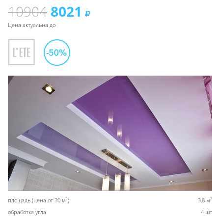
10904
8021
Цена актуальна до
2
2
площадь (цена от 30 м
)
3,8 м
обработка угла
4 шт