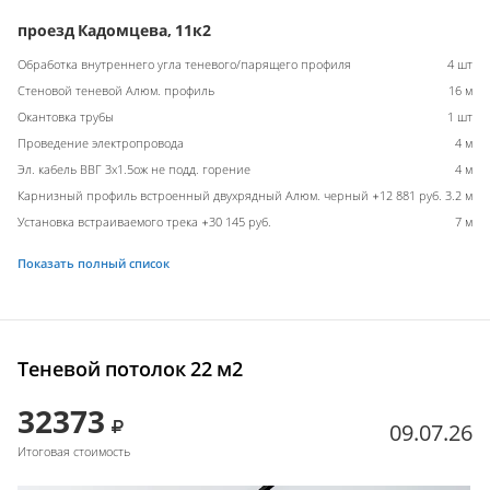
проезд Кадомцева, 11к2
Обработка внутреннего угла теневого/парящего профиля
4 шт
Стеновой теневой Алюм. профиль
16 м
Окантовка трубы
1 шт
Проведение электропровода
4 м
Эл. кабель ВВГ 3х1.5ож не подд. горение
4 м
Карнизный профиль встроенный двухрядный Алюм. черный +12 881 руб.
3.2 м
Установка встраиваемого трека +30 145 руб.
7 м
Показать полный список
Теневой потолок 22 м2
32373
09.07.26
Итоговая стоимость