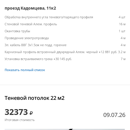
проезд Кадомцева, 11к2
Обработка внутреннего угла теневого/парящего профиля
4 шт
Стеновой теневой Алюм. профиль
16 м
Окантовка трубы
1 шт
Проведение электропровода
4 м
Эл. кабель ВВГ 3х1.5ож не подд. горение
4 м
Карнизный профиль встроенный двухрядный Алюм. черный +12 881 руб.
3.2 м
Установка встраиваемого трека +30 145 руб.
7 м
Показать полный список
Теневой потолок 22 м2
32373
09.07.26
Итоговая стоимость