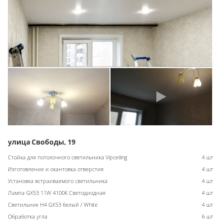
улица Свободы, 19
Стойка для потолочного светильника Vipceiling
4 шт
Изготовление и окантовка отверстия
4 шт
Установка встраиваемого светильника
4 шт
Лампа GX53 11W 4100К Светодиодная
4 шт
Светильник H4 GX53 белый / White
4 шт
Обработка угла
6 шт