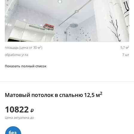
2
2
площадь (цена от 30 м
)
5,7 м
обработка угла
7 шт
Показать полный список
2
Матовый потолок в спальню 12,5 м
10822
Цена актуальна до