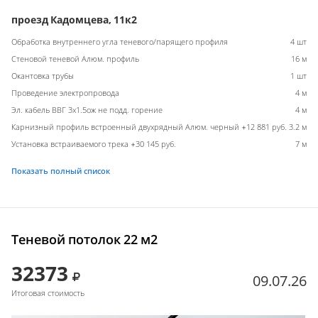
проезд Кадомцева, 11к2
Обработка внутреннего угла теневого/парящего профиля
4 шт
Стеновой теневой Алюм. профиль
16 м
Окантовка трубы
1 шт
Проведение электропровода
4 м
Эл. кабель ВВГ 3х1.5ож не подд. горение
4 м
Карнизный профиль встроенный двухрядный Алюм. черный +12 881 руб.
3.2 м
Установка встраиваемого трека +30 145 руб.
7 м
Показать полный список
Теневой потолок 22 м2
32373
09.07.26
Итоговая стоимость