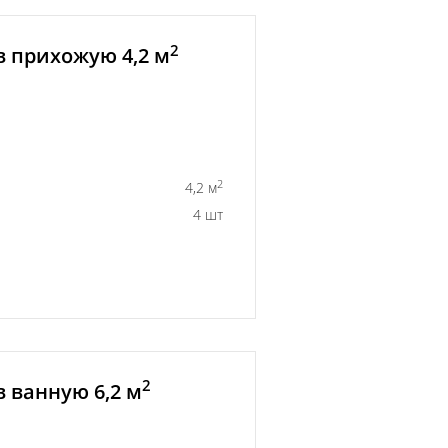
2
в прихожую 4,2 м
2
4,2 м
4 шт
2
 ванную 6,2 м