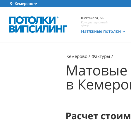
Кемерово
Шестакова, 6А
Консультационный
центр
Натяжные потолки
Кемерово
Фактуры
Матовые 
в Кемеро
Расчет стои