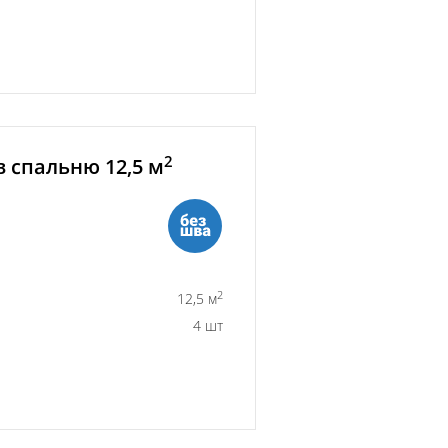
2
 спальню 12,5 м
2
12,5 м
4 шт