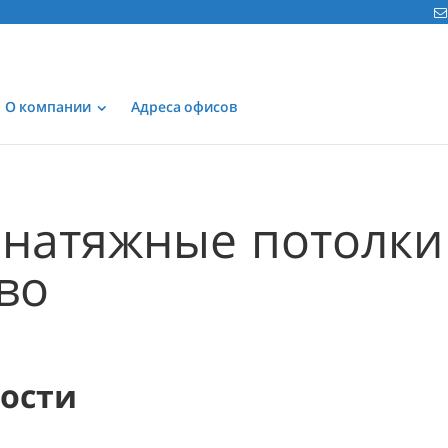
О компании
Адреса офисов
натяжные потолки
во
мости