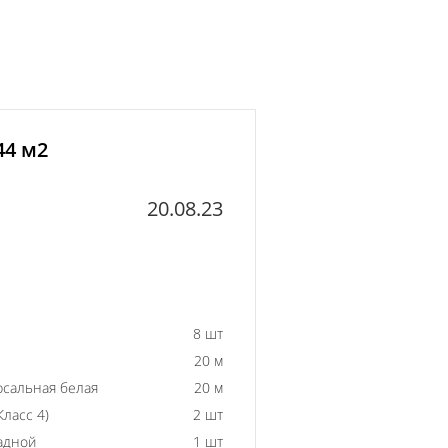
44 м2
20.08.23
8 шт
20 м
рсальная белая
20 м
ласс 4)
2 шт
адной
1 шт