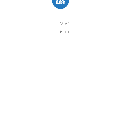
2
22 м
6 шт