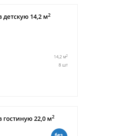
2
 детскую 14,2 м
2
14,2 м
8 шт
2
 гостиную 22,0 м