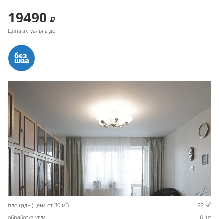
19490
Цена актуальна до
2
2
площадь (цена от 30 м
)
22 м
обработка угла
6 шт