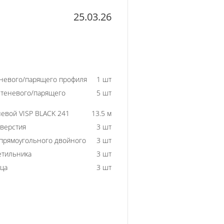
25.03.26
еневого/парящего профиля
1 шт
 теневого/парящего
5 шт
евой VISP BLACK 241
13.5 м
тверстия
3 шт
 прямоугольного двойного
3 шт
етильника
3 шт
ьца
3 шт