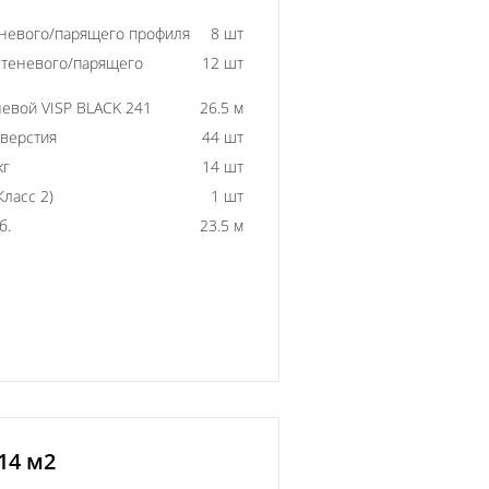
еневого/парящего профиля
8 шт
 теневого/парящего
12 шт
евой VISP BLACK 241
26.5 м
тверстия
44 шт
кг
14 шт
ласс 2)
1 шт
б.
23.5 м
14 м2