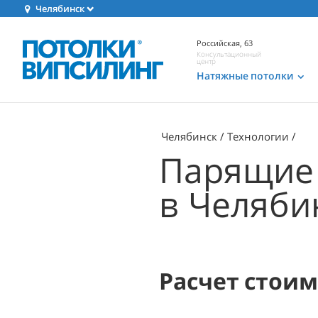
Челябинск
Российская, 63
Консультационный
центр
Натяжные потолки
Челябинск
Технологии
Парящие
в Челяби
Расчет стои