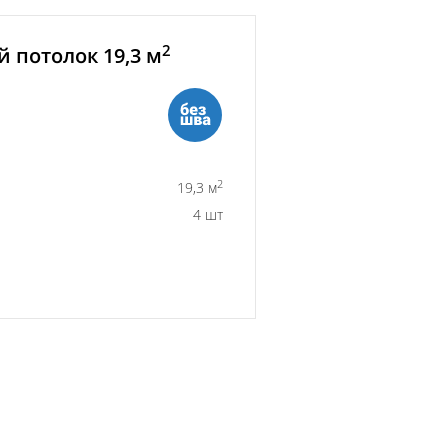
2
 потолок 19,3 м
2
19,3 м
4 шт