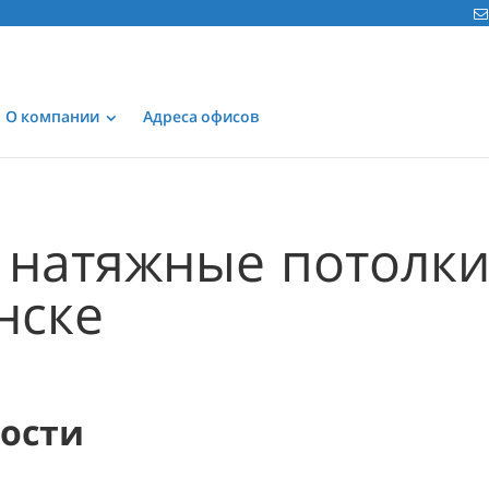
О компании
Адреса офисов
 натяжные потолк
нске
мости