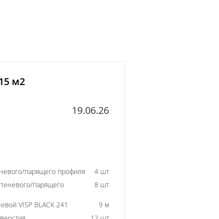
15 м2
19.06.26
еневого/парящего профиля
4 шт
 теневого/парящего
8 шт
евой VISP BLACK 241
9 м
тверстия
12 шт