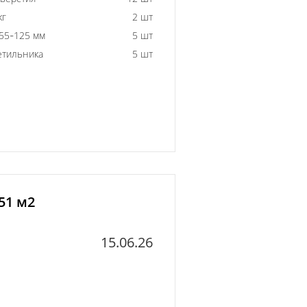
кг
2 шт
55-125 мм
5 шт
етильника
5 шт
51 м2
15.06.26