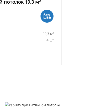
2
 потолок 19,3 м
2
19,3 м
4 шт