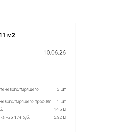
11 м2
10.06.26
 теневого/парящего
5 шт
еневого/парящего профиля
1 шт
б.
14.5 м
ка +25 174 руб.
5.92 м