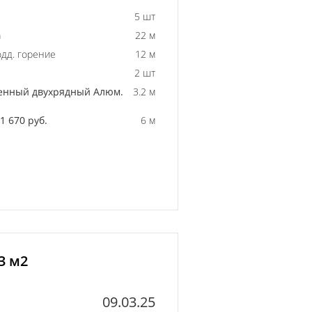
5 шт
а
22 м
одд. горение
12 м
2 шт
енный двухрядный Алюм.
3.2 м
 670 руб.
6 м
3 м2
09.03.25