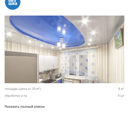
2
2
площадь (цена от 30 м
)
8 м
обработка угла
4 шт
Показать полный список