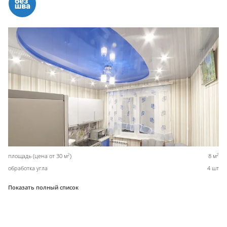
2
2
площадь (цена от 30 м
)
8 м
обработка угла
4 шт
Показать полный список