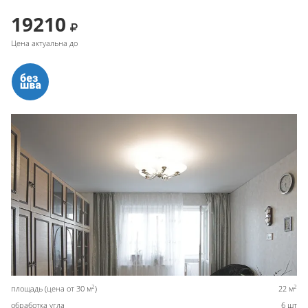
19210
Цена актуальна до
2
2
площадь (цена от 30 м
)
22 м
обработка угла
6 шт