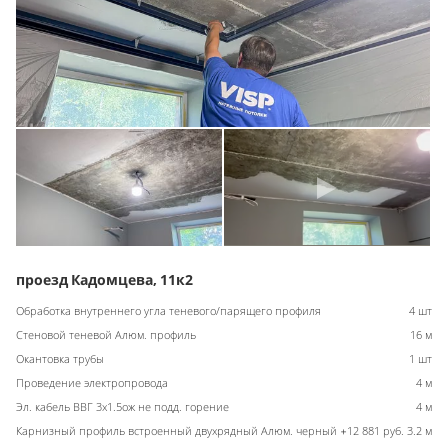
проезд Кадомцева, 11к2
Обработка внутреннего угла теневого/парящего профиля
4 шт
Стеновой теневой Алюм. профиль
16 м
Окантовка трубы
1 шт
Проведение электропровода
4 м
Эл. кабель ВВГ 3х1.5ож не подд. горение
4 м
Карнизный профиль встроенный двухрядный Алюм. черный +12 881 руб.
3.2 м